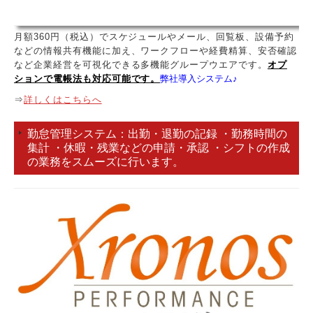
月額360円（税込）でスケジュールやメール、回覧板、設備予約
などの情報共有機能に加え、ワークフローや経費精算、安否確認
など企業経営を可視化できる多機能グループウエアです。
オプ
ションで電帳法も対応可能です。
弊社導入システム♪
⇒
詳しくはこちらへ
出勤・退勤の記録 ・勤務時間の
勤怠管理システム：
集計 ・休暇・残業などの申請・承認 ・シフトの作成
の業務をスムーズに行います。