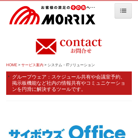
HOME
会社概要/PVMV
サービス案内
HOME
サービス案内
システム・ITソリューション
イベント／セミナー
スケジュール共有や会議室予約、
グループウェア：
入社希望の皆様へ
掲示板機能など社内の情報共有やコミュニケーショ
ンを円滑に解決するツールです。
リモートサポート